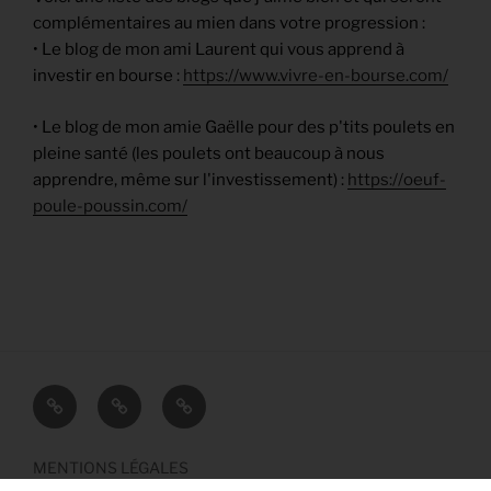
complémentaires au mien dans votre progression :
• Le blog de mon ami Laurent qui vous apprend à
investir en bourse :
https://www.vivre-en-bourse.com/
• Le blog de mon amie Gaëlle pour des p'tits poulets en
pleine santé (les poulets ont beaucoup à nous
apprendre, même sur l'investissement) :
https://oeuf-
poule-poussin.com/
CONTACT
PLAN
MENTIONS
DU
LÉGALES
SITE
MENTIONS LÉGALES