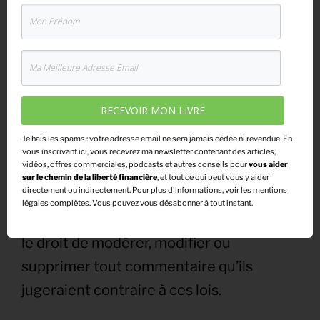
accepte de se soumettre aux lois
françaises et internationales.
En particulier, l’utilisateur s’engage à
RECEVOIR MON LIVRE
s’abstenir de poster des messages
Je hais les spams : votre adresse email ne sera jamais cédée ni revendue. En
illicites, diffamants ou insultants sur tout
vous inscrivant ici, vous recevrez ma newsletter contenant des articles,
ou partie du site.
vidéos, offres commerciales, podcasts et autres conseils pour
vous aider
sur le chemin de la liberté financière
,
et tout ce qui peut vous y aider
directement ou indirectement. Pour plus d'informations, voir les mentions
légales complètes. Vous pouvez vous désabonner à tout instant.
Les administrateurs du site se réservent
le droit de modérer, modifier ou
supprimer tout commentaire qu’ils
jugeraient contraire à ces lois.