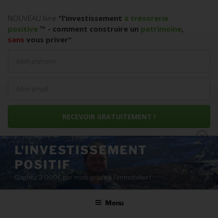
NOUVEAU livre
"
l'investissement
à trésorerie
positive
™
- comment construire un
patrimoine
,
sans
vous priver
"
RECEVOIR GRATUITEMENT !
Aller
L'INVESTISSEMENT
au
POSITIF
contenu
principal
Gagnez 2 000€ par mois grâce à l’immobilier !
Menu