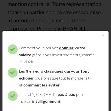
mention contraire. Toute représentation
totale ou partielle de ce site est soumise
à l’autorisation préalable, écrite et
expresse de Pierre-Elie BRANDLI.
Comment vous pouvez
doubler
votre
salaire
grâce à vos investissements, comme
Commentaires
je l'ai fait.
Les
8 erreurs
classiques qui vous font
Les commentaires déposés par les
échouer
(que presque tout le monde fait),
internautes reflètent exclusivement l’avis
et
comment les éviter
.
de leurs auteurs et demeurent sous leur
La stratégie B.R.E.F.I.R.
pas à pas
pour
responsabilité. En écrivant des
investir
intelligemment
.
commentaires sur le site, l’internaute