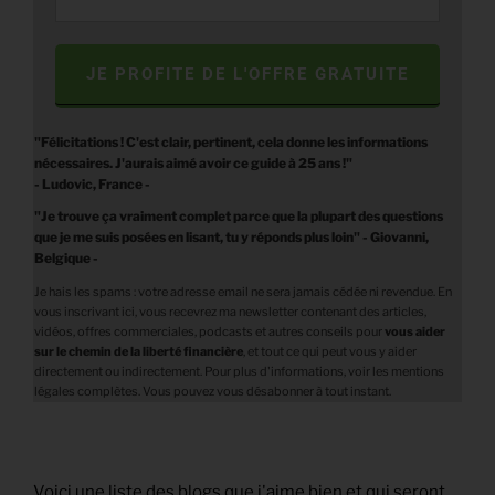
JE PROFITE DE L'OFFRE GRATUITE
"Félicitations ! C'est clair, pertinent, cela donne les informations
nécessaires. J'aurais aimé avoir ce guide à 25 ans !"
- Ludovic, France -
"Je trouve ça vraiment complet parce que la plupart des questions
que je me suis posées en lisant, tu y réponds plus loin" - Giovanni,
Belgique -
Je hais les spams : votre adresse email ne sera jamais cédée ni revendue. En
vous inscrivant ici, vous recevrez ma newsletter contenant des articles,
vidéos, offres commerciales, podcasts et autres conseils pour
vous aider
sur le chemin de la liberté financière
,
et tout ce qui peut vous y aider
directement ou indirectement. Pour plus d'informations, voir les mentions
légales complètes. Vous pouvez vous désabonner à tout instant.
Voici une liste des blogs que j'aime bien et qui seront