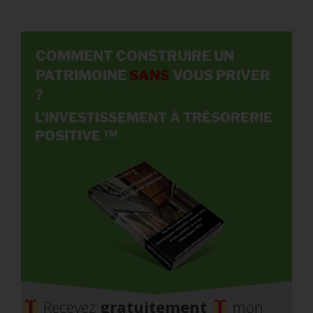
COMMENT CONSTRUIRE UN
PATRIMOINE
SANS
VOUS PRIVER
?
L'INVESTISSEMENT
À TRÉSORERIE
POSITIVE
™
Recevez
gratuitement
mon