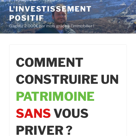
Aller
L'INVESTISSEMENT
au
POSITIF
contenu
principal
Gagnez 2 000€ par mois grâce à l’immobilier !
COMMENT
CONSTRUIRE UN
PATRIMOINE
SANS
VOUS
PRIVER ?