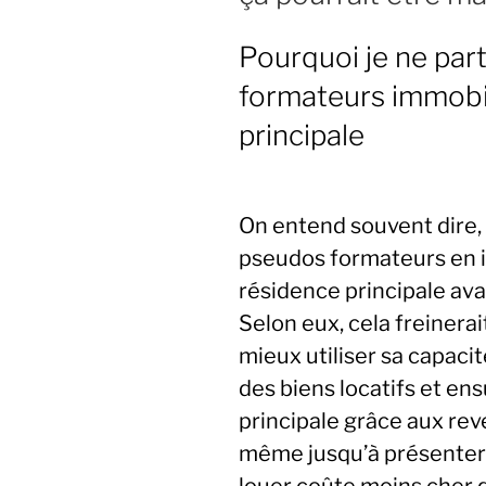
Pourquoi je ne part
formateurs immobil
principale
On entend souvent dire,
pseudos formateurs en i
résidence principale av
Selon eux, cela freinerait
mieux utiliser sa capaci
des biens locatifs et en
principale grâce aux re
même jusqu’à présenter 
louer coûte moins cher 