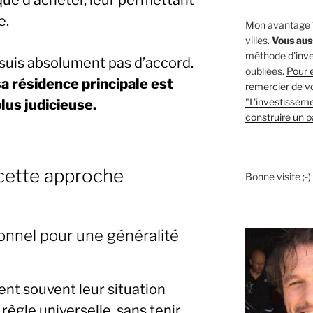
e.
Mon avantage ? 
villes.
Vous aus
méthode d'inves
 suis absolument pas d’accord.
oubliées.
Pour e
a résidence principale est
remercier de vot
"L'investisseme
lus judicieuse.
construire un p
cette approche
Bonne visite ;-)
onnel pour une généralité
nt souvent leur situation
ègle universelle, sans tenir