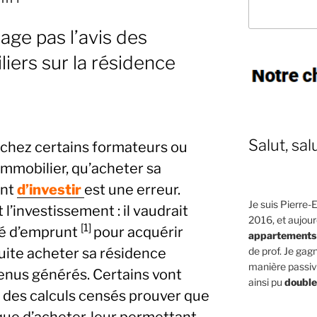
age pas l’avis des
iers sur la résidence
Salut, salu
 chez certains formateurs ou
mmobilier, qu’acheter sa
ant
d’investir
est une erreur.
Je suis Pierre-E
 l’investissement : il vaudrait
2016, et aujour
[1]
té d’emprunt
pour acquérir
appartements
suite acheter sa résidence
de prof. Je ga
manière passive
venus générés. Certains vont
ainsi pu
double
des calculs censés prouver que
que d’acheter, leur permettant