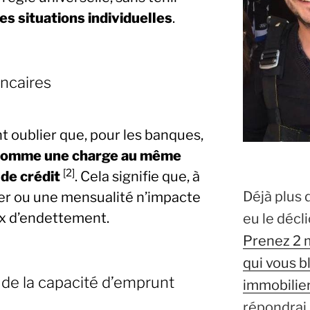
es situations individuelles
.
ancaires
 oublier que, pour les banques,
é comme une charge au même
[2]
 de crédit
. Cela signifie que, à
Déjà plus 
yer ou une mensualité n’impacte
x d’endettement.
eu le décl
Prenez 2 
qui vous b
e de la capacité d’emprunt
immobilier
répondrai