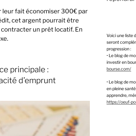
er leur fait économiser 300€ par
dit, cet argent pourrait être
contracter un prêt locatif. En
Voici une liste 
exe.
seront complém
progression :
• Le blog de m
investir en bou
e principale :
bourse.com/
acité d’emprunt
• Le blog de mo
en pleine santé
apprendre, mêm
https://oeuf-p