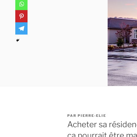
PUBLIÉ
PAR
PIERRE-ELIE
LE
Acheter sa résidenc
ça pourrait être ma