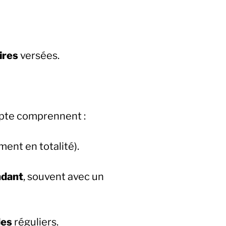
ires
versées.
mpte comprennent :
ent en totalité).
ndant
, souvent avec un
des
réguliers.