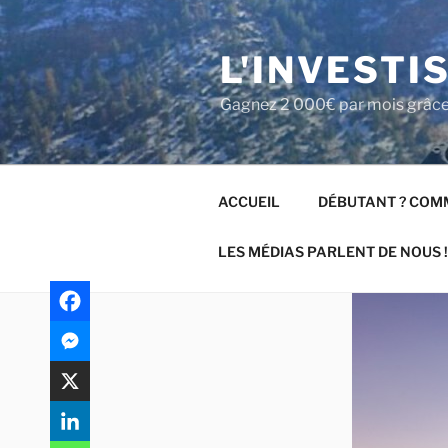
Aller
au
L'INVESTI
contenu
principal
Gagnez 2 000€ par mois grâce à
ACCUEIL
DÉBUTANT ? COMM
LES MÉDIAS PARLENT DE NOUS !