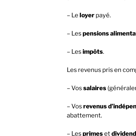
– Le
loyer
payé.
– Les
pensions alimenta
– Les
impôts
.
Les revenus pris en co
– Vos
salaires
(généralem
– Vos
revenus d’indépe
abattement.
– Les
primes
et
dividen