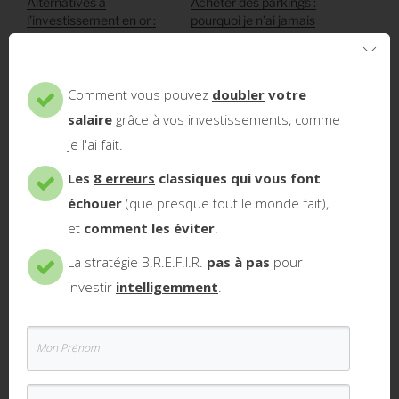
Alternatives à
Acheter des parkings :
l’investissement en or :
pourquoi je n’ai jamais
pourquoi je n’achète pas
utilisé cette stratégie
d’or
Dans "Investir dans
Dans "Investir en Bourse"
l'immobilier"
Comment vous pouvez
doubler
votre
salaire
grâce à vos investissements, comme
je l'ai fait.
Les
8 erreurs
classiques qui vous font
échouer
(que presque tout le monde fait),
Acheter sa résidence
principale : pourquoi ça
et
comment les éviter
.
pourrait être malin
Dans "Investir dans
La stratégie B.R.E.F.I.R.
pas à pas
pour
l'immobilier"
investir
intelligemment
.
Si vous avez aimé l'article n'hésitez pas à le partager,
ça nous aide. Merci infiniment :)