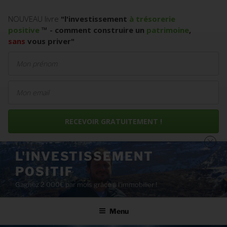
NOUVEAU livre
"
l'investissement
à trésorerie
positive
™
- comment construire un
patrimoine
,
sans
vous priver
"
RECEVOIR GRATUITEMENT !
Aller
L'INVESTISSEMENT
au
POSITIF
contenu
principal
Gagnez 2 000€ par mois grâce à l’immobilier !
Menu