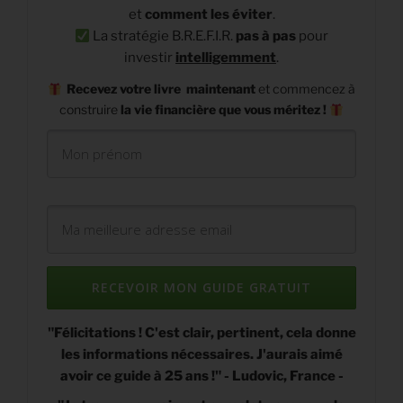
et
comment les éviter
.
La stratégie B.R.E.F.I.R.
pas à pas
pour
investir
intelligemment
.
Recevez
votre livre maintenant
et commencez à
construire
la vie financière que vous méritez !
RECEVOIR MON GUIDE GRATUIT
"Félicitations ! C'est clair, pertinent, cela donne
les informations nécessaires. J'aurais aimé
avoir ce guide à 25 ans !"
- Ludovic, France -