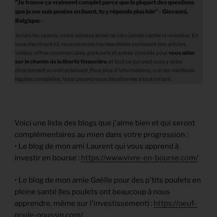
"Je trouve ça vraiment complet parce que la plupart des questions
que je me suis posées en lisant, tu y réponds plus loin" - Giovanni,
Belgique -
Je hais les spams : votre adresse email ne sera jamais cédée ni revendue. En
vous inscrivant ici, vous recevrez ma newsletter contenant des articles,
vidéos, offres commerciales, podcasts et autres conseils pour
vous aider
sur le chemin de la liberté financière
,
et tout ce qui peut vous y aider
directement ou indirectement. Pour plus d'informations, voir les mentions
légales complètes. Vous pouvez vous désabonner à tout instant.
Voici une liste des blogs que j'aime bien et qui seront
complémentaires au mien dans votre progression :
• Le blog de mon ami Laurent qui vous apprend à
investir en bourse :
https://www.vivre-en-bourse.com/
• Le blog de mon amie Gaëlle pour des p'tits poulets en
pleine santé (les poulets ont beaucoup à nous
apprendre, même sur l'investissement) :
https://oeuf-
poule-poussin.com/