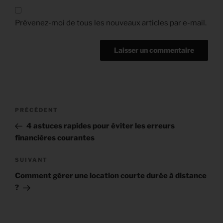
Prévenez-moi de tous les nouveaux articles par e-mail.
Navigation
Article
PRÉCÉDENT
de
précédent
4 astuces rapides pour éviter les erreurs
l’article
financières courantes
Article
SUIVANT
suivant
Comment gérer une location courte durée à distance
?